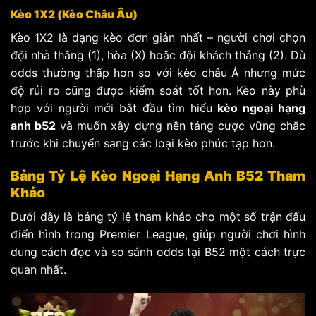
Kèo 1X2 (Kèo Châu Âu)
Kèo 1X2 là dạng kèo đơn giản nhất – người chơi chọn
đội nhà thắng (1), hòa (X) hoặc đội khách thắng (2). Dù
odds thường thấp hơn so với kèo châu Á nhưng mức
độ rủi ro cũng được kiểm soát tốt hơn. Kèo này phù
hợp với người mới bắt đầu tìm hiểu
kèo ngoại hạng
anh b52
và muốn xây dựng nền tảng cược vững chắc
trước khi chuyển sang các loại kèo phức tạp hơn.
Bảng Tỷ Lệ Kèo Ngoại Hạng Anh B52 Tham
Khảo
Dưới đây là bảng tỷ lệ tham khảo cho một số trận đấu
điển hình trong Premier League, giúp người chơi hình
dung cách đọc và so sánh odds tại B52 một cách trực
quan nhất.