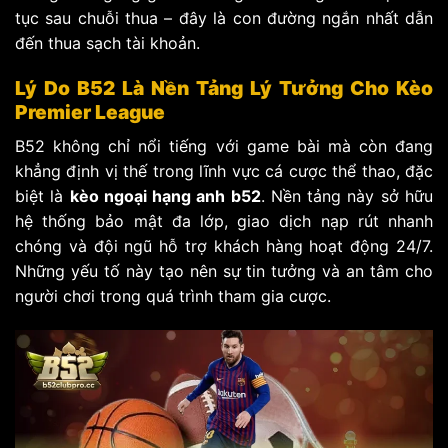
tục sau chuỗi thua – đây là con đường ngắn nhất dẫn
đến thua sạch tài khoản.
Lý Do B52 Là Nền Tảng Lý Tưởng Cho Kèo
Premier League
B52 không chỉ nổi tiếng với game bài mà còn đang
khẳng định vị thế trong lĩnh vực cá cược thể thao, đặc
biệt là
kèo ngoại hạng anh b52
. Nền tảng này sở hữu
hệ thống bảo mật đa lớp, giao dịch nạp rút nhanh
chóng và đội ngũ hỗ trợ khách hàng hoạt động 24/7.
Những yếu tố này tạo nên sự tin tưởng và an tâm cho
người chơi trong quá trình tham gia cược.