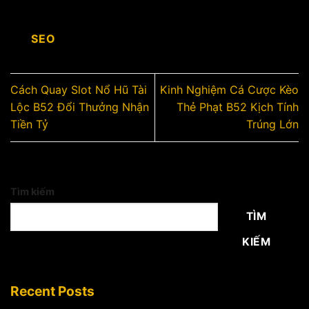
SEO
Cách Quay Slot Nổ Hũ Tài
Kinh Nghiệm Cá Cược Kèo
Lộc B52 Đổi Thưởng Nhận
Thẻ Phạt B52 Kịch Tính
Tiền Tỷ
Trúng Lớn
Tìm kiếm
TÌM
KIẾM
Recent Posts