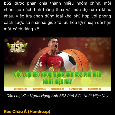
b52
được phân chia thành nhiều nhóm chính, mỗi
nhóm có cách tính thắng thua và mức độ rủi ro khác
nhau. Việc lựa chọn đúng loại kèo phù hợp với phong
cách cược cá nhân sẽ giúp tối ưu hóa lợi nhuận dài hạn
một cách đáng kể.
Các Loại Kèo Ngoại Hạng Anh B52 Phổ Biến Nhất Hiện Nay
Kèo Châu Á (Handicap)