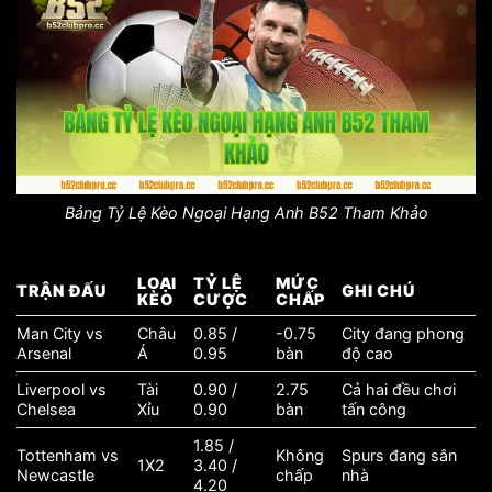
Bảng Tỷ Lệ Kèo Ngoại Hạng Anh B52 Tham Khảo
LOẠI
TỶ LỆ
MỨC
TRẬN ĐẤU
GHI CHÚ
KÈO
CƯỢC
CHẤP
Man City vs
Châu
0.85 /
-0.75
City đang phong
Arsenal
Á
0.95
bàn
độ cao
Liverpool vs
Tài
0.90 /
2.75
Cả hai đều chơi
Chelsea
Xỉu
0.90
bàn
tấn công
1.85 /
Tottenham vs
Không
Spurs đang sân
1X2
3.40 /
Newcastle
chấp
nhà
4.20