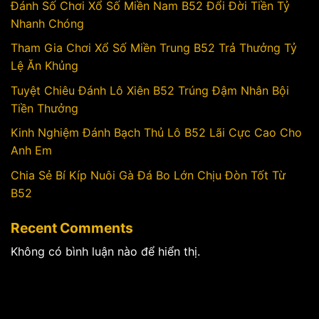
Đánh Số Chơi Xổ Số Miền Nam B52 Đổi Đời Tiền Tỷ
Nhanh Chóng
Tham Gia Chơi Xổ Số Miền Trung B52 Trả Thưởng Tỷ
Lệ Ăn Khủng
Tuyệt Chiêu Đánh Lô Xiên B52 Trúng Đậm Nhân Bội
Tiền Thưởng
Kinh Nghiệm Đánh Bạch Thủ Lô B52 Lãi Cực Cao Cho
Anh Em
Chia Sẻ Bí Kíp Nuôi Gà Đá Bo Lớn Chịu Đòn Tốt Từ
B52
Recent Comments
Không có bình luận nào để hiển thị.