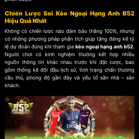
Chiến Lược Soi Kèo Ngoại Hạng Anh B52
Hiệu Quả Nhất
Không có chiến lược nào đảm bảo thắng 100%, nhưng
có những phương pháp phân tích giúp tăng đáng kể tỷ
lệ dự đoán đúng khi tham gia
kèo ngoại hạng anh b52
.
Người chơi có kinh nghiệm thường kết hợp nhiều
nguồn thông tin khác nhau trước khi đặt cược, bao
gồm thống kê đối đầu lịch sử, tình trạng chấn thương
cầu thủ, phong độ gần đây và yếu tố sân nhà – sân
khách.