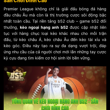
Sân Chơi Đỉnh Cao
Premier League không chỉ là giải đấu bóng đá hàng
đầu châu Âu mà còn là thị trường cược sôi động bậc
nhất toàn cầu. Tại nền tảng
b52 club – game b52 đổi
thưởng
,
kèo ngoại hạng anh b52
được cập nhật liên
tục với hàng chục loại kèo khác nhau cho mỗi trận
đấu, từ kèo châu Á, kèo châu Âu đến kèo tài xỉu và
kèo góc. Điều này tạo ra sự đa dạng vượt trội, đáp
ứng nhu cầu của cả người chơi mới lẫn những tay cược
kỳ cựu đang tìm kiếm cơ hội sinh lời bền vững.