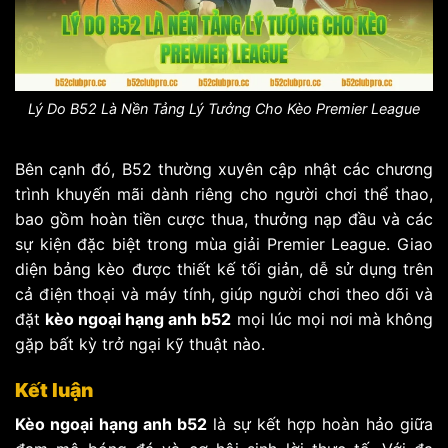
Lý Do B52 Là Nền Tảng Lý Tưởng Cho Kèo Premier League
Bên cạnh đó, B52 thường xuyên cập nhật các chương
trình khuyến mãi dành riêng cho người chơi thể thao,
bao gồm hoàn tiền cược thua, thưởng nạp đầu và các
sự kiện đặc biệt trong mùa giải Premier League. Giao
diện bảng kèo được thiết kế tối giản, dễ sử dụng trên
cả điện thoại và máy tính, giúp người chơi theo dõi và
đặt
kèo ngoại hạng anh b52
mọi lúc mọi nơi mà không
gặp bất kỳ trở ngại kỹ thuật nào.
Kết luận
Kèo ngoại hạng anh b52
là sự kết hợp hoàn hảo giữa