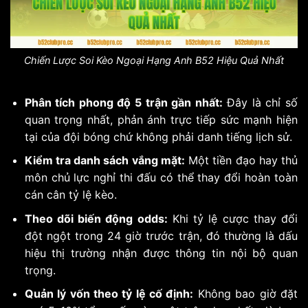
Chiến Lược Soi Kèo Ngoại Hạng Anh B52 Hiệu Quả Nhất
Phân tích phong độ 5 trận gần nhất:
Đây là chỉ số
quan trọng nhất, phản ánh trực tiếp sức mạnh hiện
tại của đội bóng chứ không phải danh tiếng lịch sử.
Kiểm tra danh sách vắng mặt:
Một tiền đạo hay thủ
môn chủ lực nghỉ thi đấu có thể thay đổi hoàn toàn
cán cân tỷ lệ kèo.
Theo dõi biến động odds:
Khi tỷ lệ cược thay đổi
đột ngột trong 24 giờ trước trận, đó thường là dấu
hiệu thị trường nhận được thông tin nội bộ quan
trọng.
Quản lý vốn theo tỷ lệ cố định:
Không bao giờ đặt