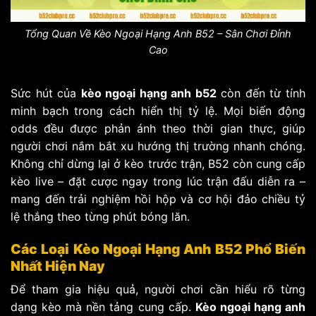
Tổng Quan Về Kèo Ngoại Hạng Anh B52 – Sân Chơi Đỉnh
Cao
Sức hút của
kèo ngoại hạng anh b52
còn đến từ tính
minh bạch trong cách hiển thị tỷ lệ. Mọi biến động
odds đều được phản ánh theo thời gian thực, giúp
người chơi nắm bắt xu hướng thị trường nhanh chóng.
Không chỉ dừng lại ở kèo trước trận, B52 còn cung cấp
kèo live – đặt cược ngay trong lúc trận đấu diễn ra –
mang đến trải nghiệm hồi hộp và cơ hội đảo chiều tỷ
lệ thắng theo từng phút bóng lăn.
Các Loại Kèo Ngoại Hạng Anh B52 Phổ Biến
Nhất Hiện Nay
Để tham gia hiệu quả, người chơi cần hiểu rõ từng
dạng kèo mà nền tảng cung cấp.
Kèo ngoại hạng anh