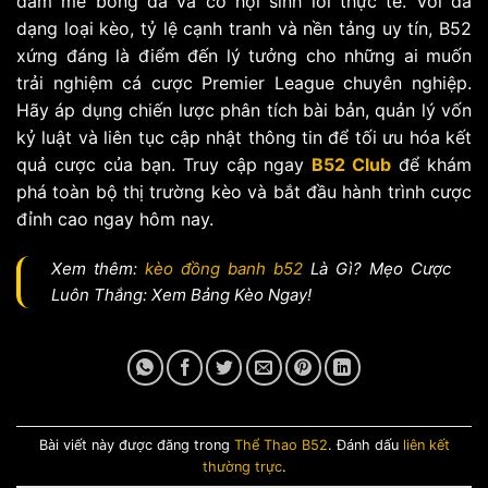
đam mê bóng đá và cơ hội sinh lời thực tế. Với đa
dạng loại kèo, tỷ lệ cạnh tranh và nền tảng uy tín, B52
xứng đáng là điểm đến lý tưởng cho những ai muốn
trải nghiệm cá cược Premier League chuyên nghiệp.
Hãy áp dụng chiến lược phân tích bài bản, quản lý vốn
kỷ luật và liên tục cập nhật thông tin để tối ưu hóa kết
quả cược của bạn. Truy cập ngay
B52 Club
để khám
phá toàn bộ thị trường kèo và bắt đầu hành trình cược
đỉnh cao ngay hôm nay.
Xem thêm:
kèo đồng banh b52
Là Gì? Mẹo Cược
Luôn Thắng: Xem Bảng Kèo Ngay!
Bài viết này được đăng trong
Thể Thao B52
. Đánh dấu
liên kết
thường trực
.