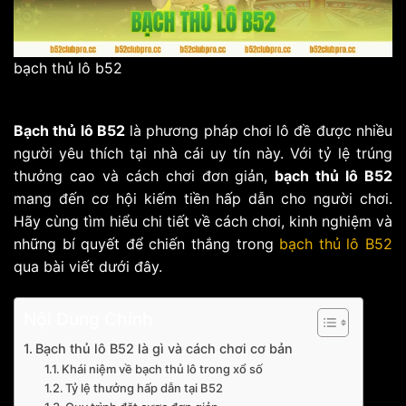
bạch thủ lô b52
Bạch thủ lô B52
là phương pháp chơi lô đề được nhiều
người yêu thích tại nhà cái uy tín này. Với tỷ lệ trúng
thưởng cao và cách chơi đơn giản,
bạch thủ lô B52
mang đến cơ hội kiếm tiền hấp dẫn cho người chơi.
Hãy cùng tìm hiểu chi tiết về cách chơi, kinh nghiệm và
những bí quyết để chiến thắng trong
bạch thủ lô B52
qua bài viết dưới đây.
Nội Dung Chính
Bạch thủ lô B52 là gì và cách chơi cơ bản
Khái niệm về bạch thủ lô trong xổ số
Tỷ lệ thưởng hấp dẫn tại B52