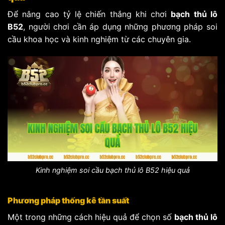
Để nâng cao tỷ lệ chiến thắng khi chơi
bạch thủ lô
B52
, người chơi cần áp dụng những phương pháp soi
cầu khoa học và kinh nghiệm từ các chuyên gia.
Kinh nghiệm soi cầu bạch thủ lô B52 hiệu quả
Phương pháp thống kê tần suất
Một trong những cách hiệu quả để chọn số
bạch thủ lô