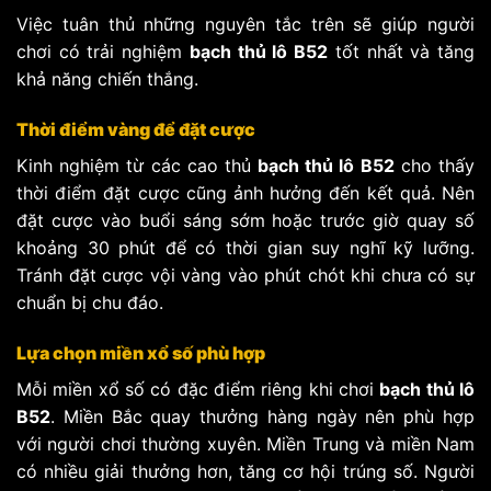
Việc tuân thủ những nguyên tắc trên sẽ giúp người
chơi có trải nghiệm
bạch thủ lô B52
tốt nhất và tăng
khả năng chiến thắng.
Thời điểm vàng để đặt cược
Kinh nghiệm từ các cao thủ
bạch thủ lô B52
cho thấy
thời điểm đặt cược cũng ảnh hưởng đến kết quả. Nên
đặt cược vào buổi sáng sớm hoặc trước giờ quay số
khoảng 30 phút để có thời gian suy nghĩ kỹ lưỡng.
Tránh đặt cược vội vàng vào phút chót khi chưa có sự
chuẩn bị chu đáo.
Lựa chọn miền xổ số phù hợp
Mỗi miền xổ số có đặc điểm riêng khi chơi
bạch thủ lô
B52
. Miền Bắc quay thưởng hàng ngày nên phù hợp
với người chơi thường xuyên. Miền Trung và miền Nam
có nhiều giải thưởng hơn, tăng cơ hội trúng số. Người