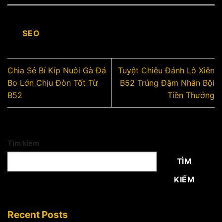
SEO
Chia Sẻ Bí Kíp Nuôi Gà Đá
Tuyệt Chiêu Đánh Lô Xiên
Bo Lớn Chịu Đòn Tốt Từ
B52 Trúng Đậm Nhân Bội
B52
Tiền Thưởng
Tìm kiếm
TÌM
KIẾM
Recent Posts