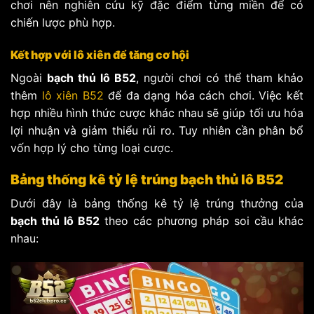
chơi nên nghiên cứu kỹ đặc điểm từng miền để có
chiến lược phù hợp.
Kết hợp với lô xiên để tăng cơ hội
Ngoài
bạch thủ lô B52
, người chơi có thể tham khảo
thêm
lô xiên B52
để đa dạng hóa cách chơi. Việc kết
hợp nhiều hình thức cược khác nhau sẽ giúp tối ưu hóa
lợi nhuận và giảm thiểu rủi ro. Tuy nhiên cần phân bổ
vốn hợp lý cho từng loại cược.
Bảng thống kê tỷ lệ trúng bạch thủ lô B52
Dưới đây là bảng thống kê tỷ lệ trúng thưởng của
bạch thủ lô B52
theo các phương pháp soi cầu khác
nhau: