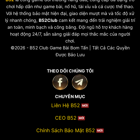
chơi hấp dẫn như game bài, nổ hũ, tài xỉu và cá cược thể thao.
Với hệ thống bảo mật hiện đại, giao diện mượt mà và tốc độ xử
lý nhanh chóng,
B52Club
cam kết mang đến trải nghiệm giải trí
an toàn, minh bạch và công bằng. Đội ngũ hỗ trợ khách hàng
hoạt động 24/7, sẵn sàng giải đáp mọi thắc mắc của người
chơi.
©2026 - B52 Club Game Bài Bom Tấn | Tất Cả Các Quyền
Được Bảo Lưu
THEO DÕI CHÚNG TÔI
CHUYÊN MỤC
Liên Hệ B52
CEO B52
Chính Sách Bảo Mật B52