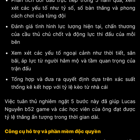
xét các yếu tố như tỷ số, số bàn thắng và phong
cách chơi của từng đội
Đánh giá tình hình lực lượng hiện tại, chấn thương
của cầu thủ chủ chốt và động lực thi đấu của mỗi
bên
Xem xét các yếu tố ngoại cảnh như thời tiết, sân
bãi, áp lực từ người hâm mộ và tầm quan trọng của
trận đấu
Tổng hợp và đưa ra quyết định dựa trên xác suất
thống kê kết hợp với tỷ lệ kèo từ nhà cái
Việc tuân thủ nghiêm ngặt 5 bước này đã giúp Lucas
Nguyễn
b52 game
và các học viên của ông đạt được
tỷ lệ thắng ấn tượng trong thời gian dài.
Công cụ hỗ trợ và phần mềm độc quyền