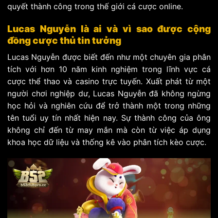
quyết thành công trong thế giới cá cược online.
Lucas Nguyễn là ai và vì sao được cộng
đồng cược thủ tin tưởng
Lucas Nguyễn được biết đến như một chuyên gia phân
tích với hơn 10 năm kinh nghiệm trong lĩnh vực cá
cược thể thao và casino trực tuyến. Xuất phát từ một
người chơi nghiệp dư, Lucas Nguyễn đã không ngừng
học hỏi và nghiên cứu để trở thành một trong những
tên tuổi uy tín nhất hiện nay. Sự thành công của ông
không chỉ đến từ may mắn mà còn từ việc áp dụng
khoa học dữ liệu và thống kê vào phân tích kèo cược.