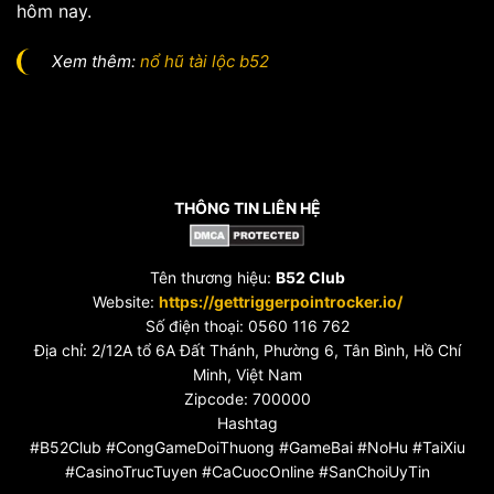
hôm nay.
Xem thêm:
nổ hũ tài lộc b52
THÔNG TIN LIÊN HỆ
Tên thương hiệu:
B52 Club
Website:
https://gettriggerpointrocker.io/
Số điện thoại: 0560 116 762
Địa chỉ: 2/12A tổ 6A Đất Thánh, Phường 6, Tân Bình, Hồ Chí
Minh, Việt Nam
Zipcode: 700000
Hashtag
#B52Club #CongGameDoiThuong #GameBai #NoHu #TaiXiu
#CasinoTrucTuyen #CaCuocOnline #SanChoiUyTin