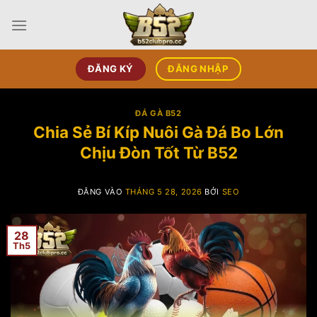
Bỏ
qua
nội
dung
ĐĂNG KÝ
ĐĂNG NHẬP
ĐÁ GÀ B52
Chia Sẻ Bí Kíp Nuôi Gà Đá Bo Lớn
Chịu Đòn Tốt Từ B52
ĐĂNG VÀO
THÁNG 5 28, 2026
BỞI
SEO
28
Th5