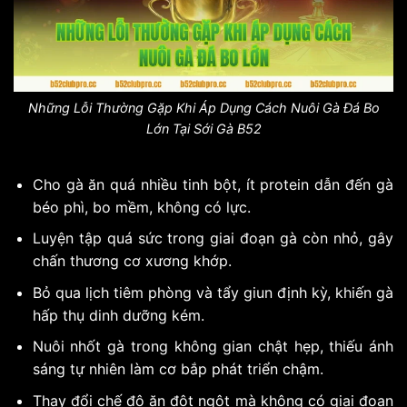
Những Lỗi Thường Gặp Khi Áp Dụng Cách Nuôi Gà Đá Bo
Lớn Tại Sới Gà B52
Cho gà ăn quá nhiều tinh bột, ít protein dẫn đến gà
béo phì, bo mềm, không có lực.
Luyện tập quá sức trong giai đoạn gà còn nhỏ, gây
chấn thương cơ xương khớp.
Bỏ qua lịch tiêm phòng và tẩy giun định kỳ, khiến gà
hấp thụ dinh dưỡng kém.
Nuôi nhốt gà trong không gian chật hẹp, thiếu ánh
sáng tự nhiên làm cơ bắp phát triển chậm.
Thay đổi chế độ ăn đột ngột mà không có giai đoạn