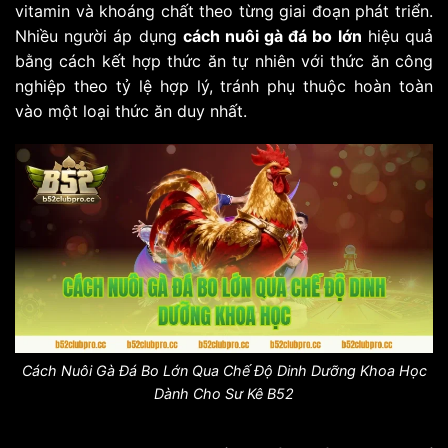
vitamin và khoáng chất theo từng giai đoạn phát triển.
Nhiều người áp dụng
cách nuôi gà đá bo lớn
hiệu quả
bằng cách kết hợp thức ăn tự nhiên với thức ăn công
nghiệp theo tỷ lệ hợp lý, tránh phụ thuộc hoàn toàn
vào một loại thức ăn duy nhất.
Cách Nuôi Gà Đá Bo Lớn Qua Chế Độ Dinh Dưỡng Khoa Học
Dành Cho Sư Kê B52