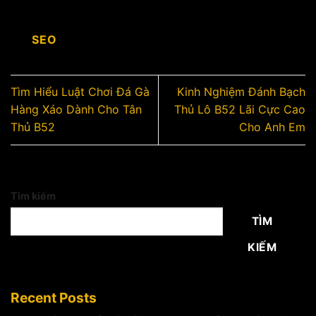
SEO
Tìm Hiểu Luật Chơi Đá Gà
Kinh Nghiệm Đánh Bạch
Hàng Xáo Dành Cho Tân
Thủ Lô B52 Lãi Cực Cao
Thủ B52
Cho Anh Em
Tìm kiếm
TÌM
KIẾM
Recent Posts