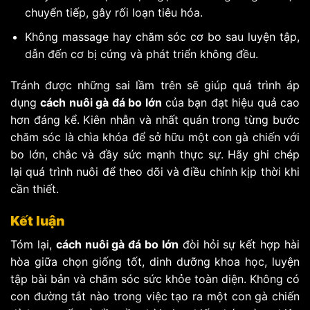
chuyển tiếp, gây rối loạn tiêu hóa.
Không massage hay chăm sóc cơ bo sau luyện tập,
dẫn đến cơ bị cứng và phát triển không đều.
Tránh được những sai lầm trên sẽ giúp quá trình áp
dụng
cách nuôi gà đá bo lớn
của bạn đạt hiệu quả cao
hơn đáng kể. Kiên nhẫn và nhất quán trong từng bước
chăm sóc là chìa khóa để sở hữu một con gà chiến với
bo lớn, chắc và đầy sức mạnh thực sự. Hãy ghi chép
lại quá trình nuôi để theo dõi và điều chỉnh kịp thời khi
cần thiết.
Kết luận
Tóm lại,
cách nuôi gà đá bo lớn
đòi hỏi sự kết hợp hài
hòa giữa chọn giống tốt, dinh dưỡng khoa học, luyện
tập bài bản và chăm sóc sức khỏe toàn diện. Không có
con đường tắt nào trong việc tạo ra một con gà chiến