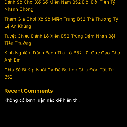
Đánh Số Chơi Xổ Số Miền Nam B52 Đổi Đời Tiền Tỷ
Nhanh Chóng
Tham Gia Chơi Xổ Số Miền Trung B52 Trả Thưởng Tỷ
Lệ Ăn Khủng
Tuyệt Chiêu Đánh Lô Xiên B52 Trúng Đậm Nhân Bội
Tiền Thưởng
Kinh Nghiệm Đánh Bạch Thủ Lô B52 Lãi Cực Cao Cho
Anh Em
Chia Sẻ Bí Kíp Nuôi Gà Đá Bo Lớn Chịu Đòn Tốt Từ
B52
Recent Comments
Không có bình luận nào để hiển thị.